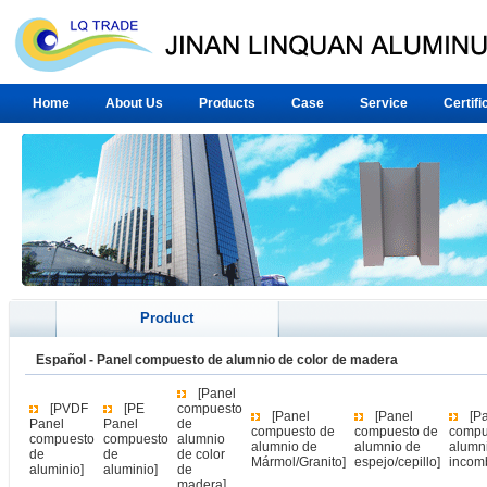
Home
About Us
Products
Case
Service
Certifi
Product
Español
-
Panel compuesto de alumnio de color de madera
[Panel
[PVDF
[PE
compuesto
[Panel
[Panel
[Pa
Panel
Panel
de
compuesto de
compuesto de
compu
compuesto
compuesto
alumnio
alumnio de
alumnio de
alumn
de
de
de color
Mármol/Granito]
espejo/cepillo]
incomb
aluminio]
aluminio]
de
madera]